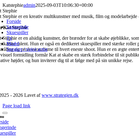
Skip
Katstephie
admin
2025-09-03T10:06:30+00:00
to
t Stephie
oggle
content
t Stephie er en kreativ multikunstner med musik, film og modelarbejde – 
avigation
Forside
Sangerinde
 Kat Stephie
Skuespiller
t Stephie er en alsidig kunstner, der brænder for at skabe øjeblikke, so
Tv
sikalske talent. Hun er også en dedikeret skuespiller med stærke roller 
Model
stråling og professionalisme til hvert eneste shoot. Hun er en ægte ente
Speaker / voice actor
 visuel formidling formår Kat at skabe en stærk forbindelse til sit pub
ative højder, og hun inviterer dig til at følge med på sin unikke rejse.
2025 - 2026 Lavet af
www.strategien.dk
Page load link
nu
rside
ngerinde
uespiller