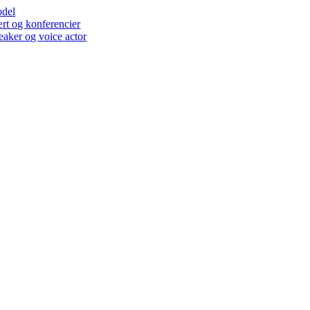
del
rt og konferencier
eaker og voice actor
Go
to
Top