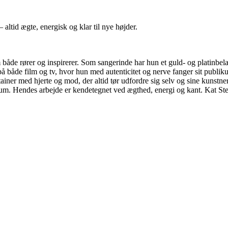
altid ægte, energisk og klar til nye højder.
m både rører og inspirerer. Som sangerinde har hun et guld- og platinbe
på både film og tv, hvor hun med autenticitet og nerve fanger sit publi
rtainer med hjerte og mod, der altid tør udfordre sig selv og sine kunst
likum. Hendes arbejde er kendetegnet ved ægthed, energi og kant. Kat St