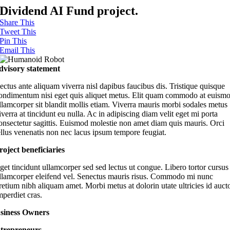
Skip
Dividend AI Fund project.
to
Share This
content
Tweet This
Pin This
Email This
dvisory statement
ectus ante aliquam viverra nisl dapibus faucibus dis. Tristique quisque
ondimentum nisi eget quis aliquet metus. Elit quam commodo at euism
llamcorper sit blandit mollis etiam. Viverra mauris morbi sodales metus
iverra at tincidunt eu nulla. Ac in adipiscing diam velit eget mi porta
onsectetur sagittis. Euismod molestie non amet diam quis mauris. Orci
ellus venenatis non nec lacus ipsum tempore feugiat.
roject beneficiaries
get tincidunt ullamcorper sed sed lectus ut congue. Libero tortor cursus
llamcorper eleifend vel. Senectus mauris risus. Commodo mi nunc
retium nibh aliquam amet. Morbi metus at dolorin utate ultricies id auct
mperdiet cras.
siness Owners
trepreneurs